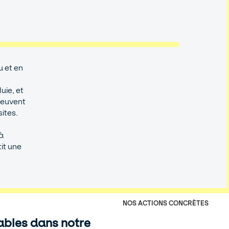
 et en
uie, et
 peuvent
tes.​
à
it une
NOS ACTIONS CONCRÈTES
ables dans notre