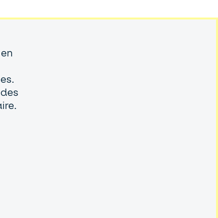
 en
es.
 des
e. ​