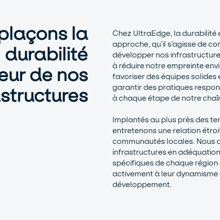
plaçons la
Chez UltraEdge, la durabilité
approche, qu’il s’agisse de con
durabilité
développer nos infrastructu
à réduire notre empreinte env
œur de nos
favoriser des équipes solides e
garantir des pratiques respo
astructures
à chaque étape de notre chaîn
Implantés au plus près des ter
entretenons une relation étroit
communautés locales. Nous 
infrastructures en adéquation
spécifiques de chaque région
activement à leur dynamisme e
développement.