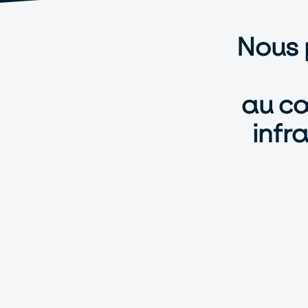
Nous 
au c
infr