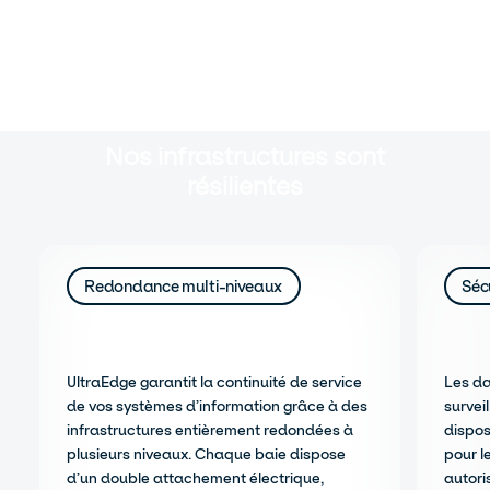
Nos infrastructures sont
résilientes
Redondance multi-niveaux
Séc
UltraEdge garantit la continuité de service
Les da
de vos systèmes d’information grâce à des
survei
infrastructures entièrement redondées à
dispos
plusieurs niveaux. Chaque baie dispose
pour le
d’un double attachement électrique,
autori