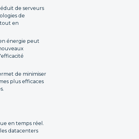
réduit de serveurs
nologies de
 tout en
 en énergie peut
s nouveaux
efficacité
permet de minimiser
hmes plus efficaces
s.
ue en temps réel.
 les datacenters