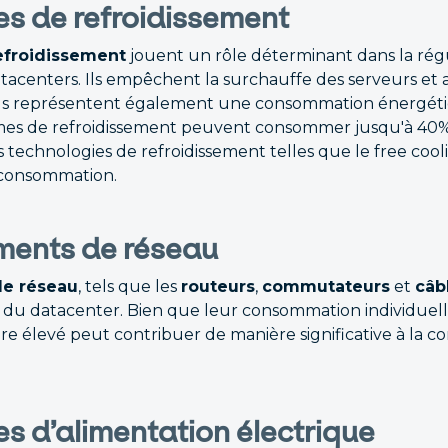
s de refroidissement
efroidissement
jouent un rôle déterminant dans la régu
acenters. Ils empêchent la surchauffe des serveurs et 
ls représentent également une consommation énergétiqu
mes de refroidissement peuvent consommer jusqu'à 40% 
 technologies de refroidissement telles que le free cool
 consommation.
ments de réseau
e réseau
, tels que les
routeurs
,
commutateurs
et
câb
n du datacenter. Bien que leur consommation individuell
e élevé peut contribuer de manière significative à la 
s d’alimentation électrique