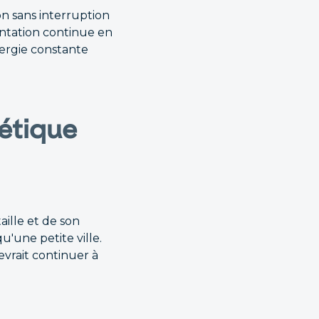
ion sans interruption
entation continue en
ergie constante
étique
aille et de son
'une petite ville.
vrait continuer à