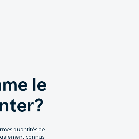
mme le
nter?
ormes quantités de
t également connus