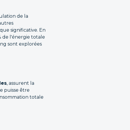
lation de la
autres
e significative. En
de l'énergie totale
ing sont explorées
les
, assurent la
e puisse être
consommation totale