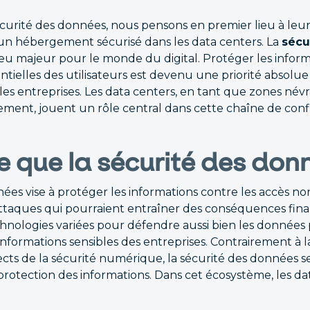
sécurité des données, nous pensons en premier lieu à l
d'un hébergement sécurisé dans les data centers. La
sécu
u majeur pour le monde du digital. Protéger les informa
tielles des utilisateurs est devenu une priorité absolue
les entreprises. Les data centers, en tant que zones név
tement, jouent un rôle central dans cette chaîne de conf
e que la sécurité des don
ées vise à protéger les informations contre les accès non
attaques qui pourraient entraîner des conséquences finan
chnologies variées pour défendre aussi bien les données
 informations sensibles des entreprises. Contrairement à l
ects de la sécurité numérique, la sécurité des données 
rotection des informations. Dans cet écosystème, les da