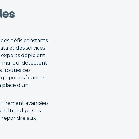
des
des défis constants
data et des services
s experts déploient
rning, qui détectent
i, toutes ces
dge pour sécuriser
n place d’un
chiffrement avancées
e UltraEdge. Ces
et répondre aux