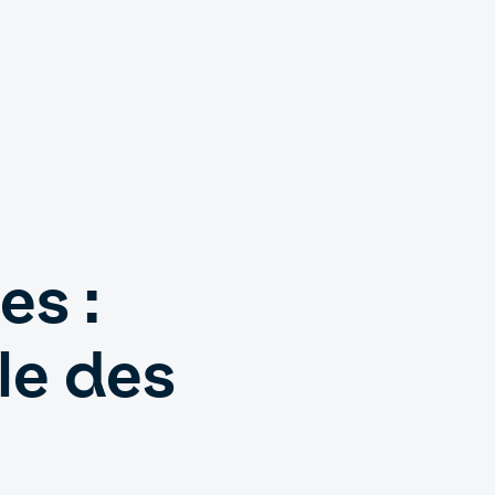
es :
ôle des