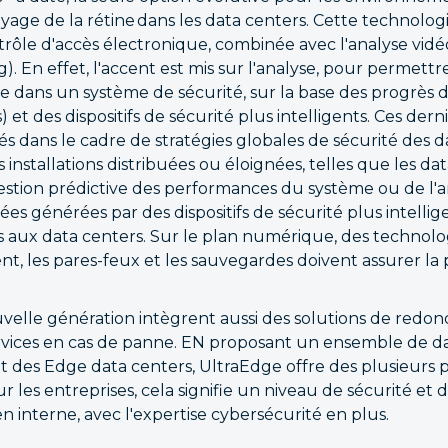
ayage de la rétine dans les data centers. Cette technologi
trôle d'accès électronique, combinée avec l'analyse vidé
g). En effet, l'accent est mis sur l'analyse, pour permettr
nce dans un système de sécurité, sur la base des progrès
) et des dispositifs de sécurité plus intelligents. Ces der
és dans le cadre de stratégies globales de sécurité des d
nstallations distribuées ou éloignées, telles que les dat
 gestion prédictive des performances du système ou de l'
ées générées par des dispositifs de sécurité plus intellig
s aux data centers. Sur le plan numérique, des technol
t, les pares-feux et les sauvegardes doivent assurer la 
velle génération intègrent aussi des solutions de redo
ervices en cas de panne. EN proposant un ensemble de da
 des Edge data centers, UltraEdge offre des plusieurs po
ur les entreprises, cela signifie un niveau de sécurité et
 en interne, avec l'expertise cybersécurité en plus.