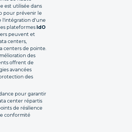
e est utilisée dans
o pour prévenir le
e l'intégration d'une
 des plateformes
IdO
niers peuvent et
ata centers,
a centers de pointe.
amélioration des
ents offrent de
ogies avancées
protection des
ndance pour garantir
ta center répartis
ints de résilience
 de conformité