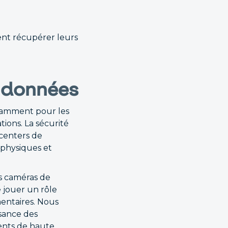
ent récupérer leurs
s données
otamment pour les
tions. La sécurité
 centers de
 physiques et
es caméras de
 jouer un rôle
entaires. Nous
ssance des
ments de haute