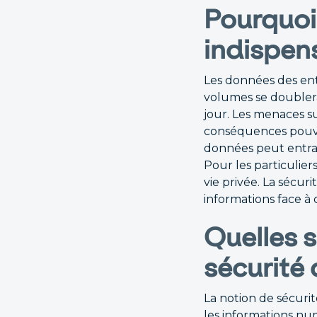
Pourquoi 
indispen
Les données des entr
volumes se doubler
jour. Les menaces s
conséquences pouvan
données peut entraî
Pour les particuliers
vie privée. La sécur
informations face à c
Quelles s
sécurité
La notion de sécur
les informations num