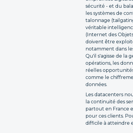
sécurité - et du bal
les systèmes de con
talonnage (tailgatin
véritable intellige
(Internet des Objets
doivent être exploit
notamment dans les i
Qu'il s'agisse de la
opérations, les donn
réelles opportunité
comme le chiffremen
données.
Les datacenters nou
la continuité des s
partout en France et
pour ces clients. Po
difficile à atteindre