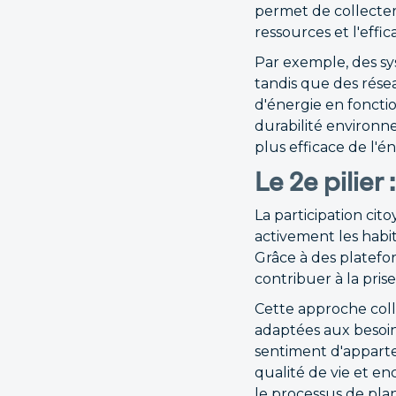
permet de collecter
ressources et l'effic
Par exemple, des sy
tandis que des rése
d'énergie en foncti
durabilité environn
plus efficace de l'é
Le 2e pilier
La participation cito
activement les habi
Grâce à des platefo
contribuer à la pris
Cette approche colla
adaptées aux besoin
sentiment d'apparte
qualité de vie et e
le processus de plan