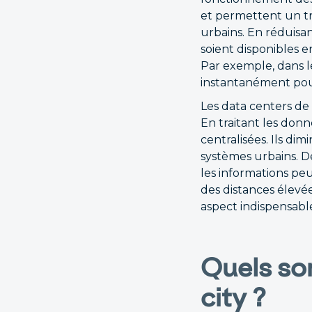
et permettent un tr
urbains. En réduisan
soient disponibles e
Par exemple, dans le
instantanément pour 
Les data centers de
En traitant les don
centralisées. Ils di
systèmes urbains. D
les informations pe
des distances élevée
aspect indispensable
Quels so
city ?