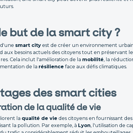
futurs.
le but de la smart city ?
f d'une
smart city
est de créer un environnement urbain
d aux besoins actuels des citoyens tout en préservant l
res. Cela inclut l'amélioration de la
mobilité
, la réducti
gmentation de la
résilience
face aux défis climatiques.
tages des smart cities
ation de la qualité de vie
liorent la
qualité de vie
des citoyens en fournissant des 
isant la pollution. Par exemple, à
Lyon
, l'utilisation de 
 du trafic a considérablement réduit les embouteillages.