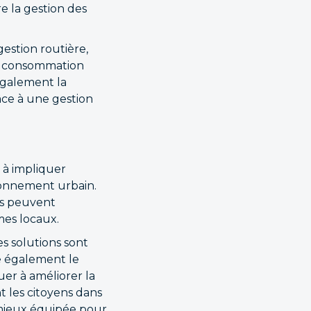
e la gestion des
estion routière,
 la consommation
également la
âce à une gestion
e à impliquer
ronnement urbain.
ns peuvent
mes locaux.
es solutions sont
ce également le
uer à améliorer la
 les citoyens dans
t mieux équipée pour