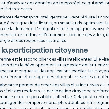
 et d'analyser des données en temps réel, ce qui amélior
acité des services.
stèmes de transport intelligents peuvent réduire la cong
aux électriques intelligents, ou smart grids, optimisent
on de la demande. L'intégration technologique favorise 
ementale en réduisant l'empreinte carbone des villes gr
nergie et des ressources naturelles.
 : la participation citoyenne
yenne est le second pilier des villes intelligentes. Elle vis
tants dans le développement et la gestion de leur envi
rmes numériques et des applications mobiles, les citoye
e de décision et partager des informations sur les problè
borative permet de créer des villes plus inclusives, où l
s réels des résidents. La participation citoyenne renfor
nance et de responsabilité collective. Cela peut contrib
ncourager des comportements plus durables. En intégrant
ification, une smart city peut devenir plus résiliente e