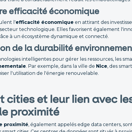
re efficacité économique
ulent l'
efficacité économique
en attirant des investis
 secteur technologique. Elles favorisent également l'inn
grâce à un écosystème dynamique et connecté.
ion de la durabilité environnemen
nologies intelligentes pour gérer les ressources, les smart
nnementale
. Par exemple, dans la ville de
Nice
, des smart
ser l'utilisation de l'énergie renouvelable.
 cities et leur lien avec l
de proximité
e proximité
, également appelés edge data centers, sont
mart cities. Ces centres de données sont situés à proxim