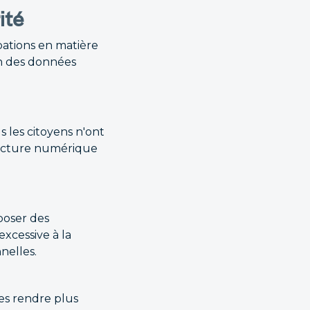
ité
pations en matière
ion des données
us les citoyens n'ont
fracture numérique
poser des
xcessive à la
nelles.
les rendre plus