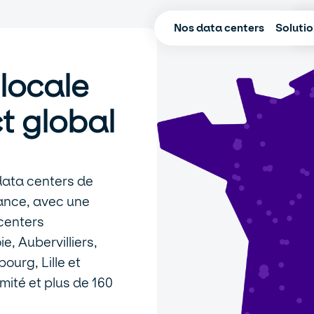
Nos data centers
Soluti
locale
t global
data centers de
rance, avec une
 centers
, Aubervilliers,
ourg, Lille et
mité et plus de 160