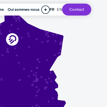
ons
RSE
Qui sommes-nous
Espace presse
Recrutement
FR
EN
Notre Lab
Contact