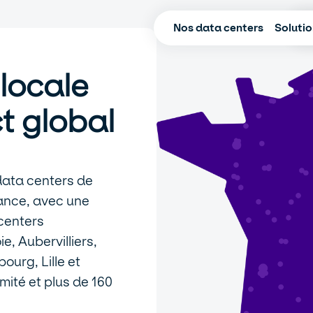
Nos data centers
Soluti
locale
t global
data centers de
rance, avec une
 centers
, Aubervilliers,
ourg, Lille et
mité et plus de 160