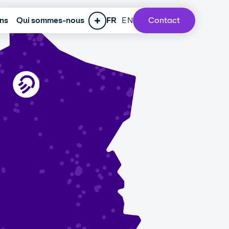
ons
RSE
Qui sommes-nous
Espace presse
Recrutement
FR
EN
Notre Lab
Contact