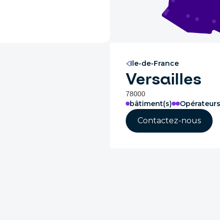
Ile-de-France
Versailles
78000
bâtiment(s)
Opérateur
Contactez-nous