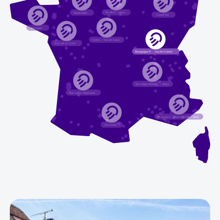
Île-de-F
r
ance
Normandie
G
r
and Est
Bretagne
Centre
-
V
al de Loire
P
a
ys de la Loire
Bourgogne-F
r
anche-Comté
A
u
v
ergne-Rhône
-
Alpes
Nou
v
elle
-
Aquitaine
Pr
o
v
ence
-
Alpes-Côte d
’
Azur
Occitanie