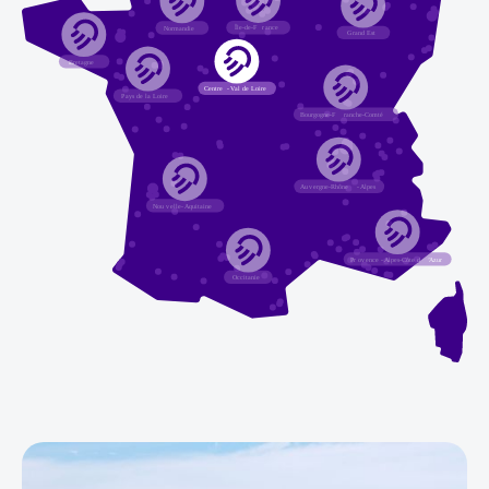
Île-de-F
r
ance
Normandie
G
r
and Est
Bretagne
Centre
-
V
al de Loire
P
a
ys de la Loire
Bourgogne-F
r
anche-Comté
A
u
v
ergne-Rhône
-
Alpes
Nou
v
elle
-
Aquitaine
Pr
o
v
ence
-
Alpes-Côte d
’
Azur
Occitanie