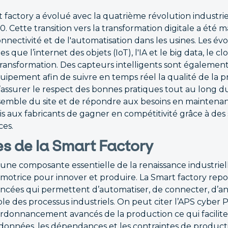
 factory a évolué avec la quatrième révolution industrie
0. Cette transition vers la transformation digitale a été
connectivité et de l'automatisation dans les usines. Les év
s que l’internet des objets (IoT), l'IA et le big data, le 
transformation. Des capteurs intelligents sont également
quipement afin de suivre en temps réel la qualité de la 
’assurer le respect des bonnes pratiques tout au long d
semble du site et de répondre aux besoins en maintena
is aux fabricants de gagner en compétitivité grâce à des 
ces.
s de la Smart Factory
une composante essentielle de la renaissance industrielle
otrice pour innover et produire. La Smart factory rep
ncées qui permettent d’automatiser, de connecter, d’an
ble des processus industriels. On peut citer l’APS cyber
 ordonnancement avancés de la production ce qui facilite
onnées, les dépendances et les contraintes de producti