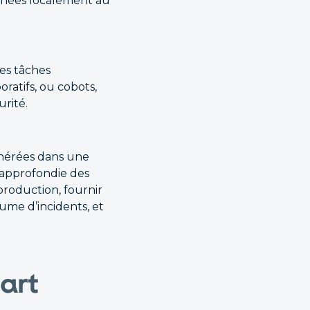
données localement au
les tâches
ratifs, ou cobots,
rité.
énérées dans une
 approfondie des
production, fournir
ume d’incidents, et
art