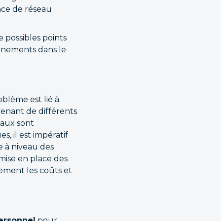
lace de réseau
 possibles points
onnements dans le
blème est lié à
enant de différents
iaux sont
, il est impératif
se à niveau des
 mise en place des
ement les coûts et
ersonnel
pour