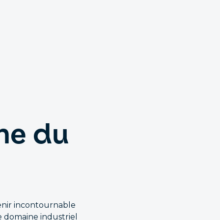
ine du
enir incontournable
 domaine industriel