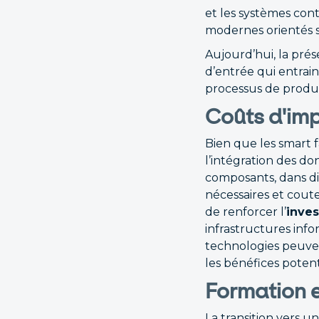
et les systèmes con
modernes orientés sé
Aujourd’hui, la pré
d’entrée qui entrain
processus de produ
Coûts d'im
Bien que les smart 
l’intégration des d
composants, dans dif
nécessaires et cout
de renforcer l’
inve
infrastructures inf
technologies peuven
les bénéfices potent
Formation 
La transition vers 