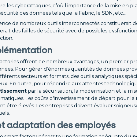
tre les cyberattaques, d’où l’importance de la mise en p
curité des données tels que la Fabric, le SDN, etc...
sence de nombreux outils interconnectés constituerait de
erait des failles de sécurité avec de possibles dysfoncti
ction.
plémentation
factories offrent de nombreux avantages, un premier pro
onnées. Pour gérer d’énormes quantités de données prov
férents secteurs et formats, des outils analytiques spéc
eux. En outre, pour répondre aux attentes technologiques
stissement
par la sécurisation, la modernisation et la mi
ormatiques. Les coûts d'investissement de départ pour la
t être élevés. Les entreprises doivent évaluer soigneus
iels.
et adaptation des employés
une smart factory nécessite une formation adéquate du
p