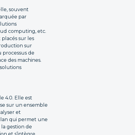
lle, souvent
 marquée par
olutions
cloud computing, etc.
 placés sur les
production sur
u processus de
nce des machines.
solutions
 4.0. Elle est
ose sur un ensemble
alyser et
 Plan qui permet une
 la gestion de
on et s’intègre