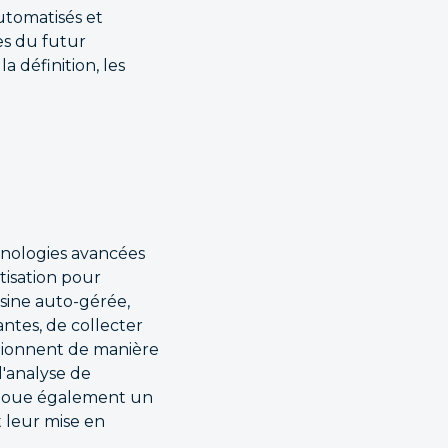
utomatisés et
es du futur
la définition, les
hnologies avancées
atisation pour
usine auto-gérée,
antes, de collecter
tionnent de manière
l'analyse de
 joue également un
t leur mise en