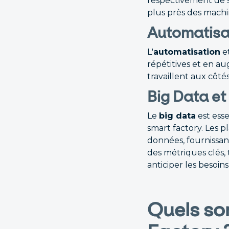
respectivement de st
plus près des machin
Automatisat
L'
automatisation
et
répétitives et en au
travaillent aux côté
Big Data e
Le
big data
est ess
smart factory. Les 
données, fournissan
des métriques clés, 
anticiper les besoi
Quels so