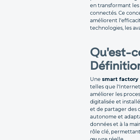
en transformant les
connectés. Ce conce
améliorent l'efficacit
technologies, les ava
Qu'est-c
Définitio
Une
smart factory
telles que l'Internet 
améliorer les proce
digitalisée et insta
et de partager des
autonome et adaptat
données et à la ma
rôle clé, permettant
œuvre réelle.