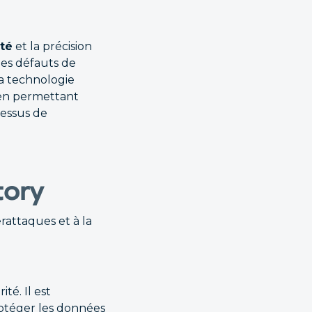
ité
et la précision
les défauts de
la technologie
t en permettant
cessus de
tory
rattaques et à la
té. Il est
otéger les données